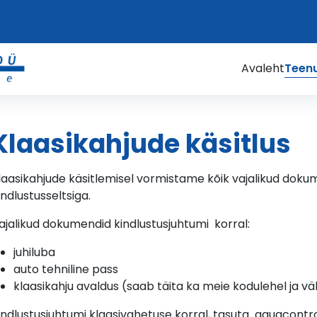
Avaleht
Teen
Klaasikahjude käsitlus
laasikahjude käsitlemisel vormistame kõik vajalikud doku
indlustusseltsiga.
ajalikud dokumendid kindlustusjuhtumi korral:
juhiluba
auto tehniline pass
klaasikahju avaldus (saab täita ka meie kodulehel ja vä
indlustusjuhtumi klaasivahetuse korral, tasuta aquacontro