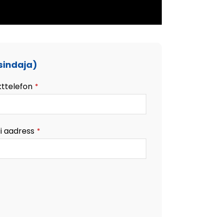
sindaja)
ttelefon
*
i aadress
*