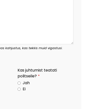
laas kahjustus, kas tekkis muid vigastusi.
Kas juhtumist teatati
politseile?
*
Jah
Ei