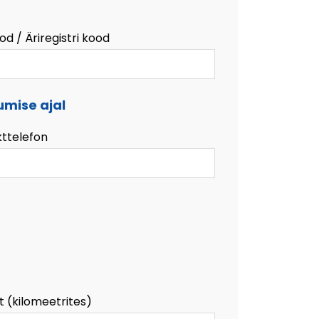
od / Äriregistri kood
umise ajal
ttelefon
t (kilomeetrites)