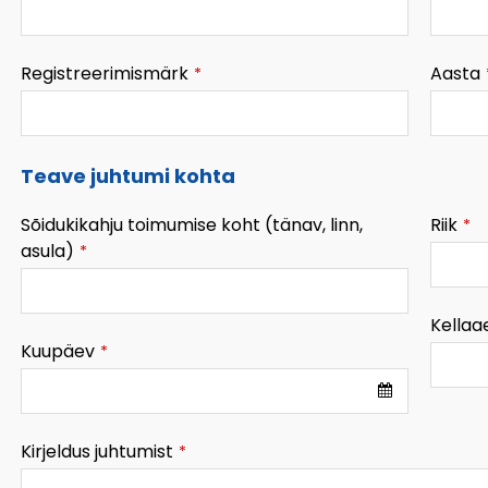
Registreerimismärk
Aasta
*
Teave juhtumi kohta
Sõidukikahju toimumise koht (tänav, linn,
Riik
*
asula)
*
Kellaa
Kuupäev
*
Kirjeldus juhtumist
*