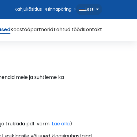
Kahjukäsitlus
Hinnapäring
Eesti
used
Koostööpartnerid
Tehtud tööd
Kontakt
mendid meie ja suhtleme ka
lja trükkida pdf. vorm:
Lae alla
)
l esiklaasile või uued klaasipuhastajad