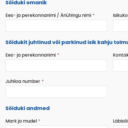
Sõiduki omanik
Ees- ja perekonnanimi / Äriühingu nimi
Isikuko
*
Sõidukit juhtinud või parkinud isik kahju toim
Ees- ja perekonnanimi
Kontak
*
Juhiloa number
*
Sõiduki andmed
Mark ja mudel
Läbisõi
*