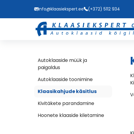
info@klaasiekspert.ee
(+372) 5112 934
Autoklaaside müük ja
paigaldus
K
Autoklaaside toonimine
K
Klaasikahjude käsitlus
V
Kivitäkete parandamine
Hoonete klaaside kiletamine
K